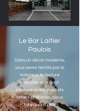
Le Bar Laitier
Paulois
Dans un décor moderne,
vous serez tentés par la
fraîcheur, la texture
veloutée et le goût
savoureux des produits
laitiers proposés. Nous
fabriquons plus